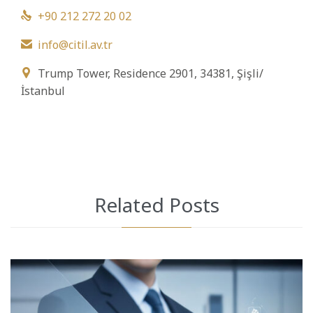
+90 212 272 20 02

info@citil.av.tr

Trump Tower, Residence 2901, 34381, Şişli/

İstanbul
Related Posts