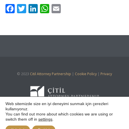
Facebook
Twitter
LinkedIn
WhatsApp
Email
© 2023
Citil Attorney Partnership
|
Cookie Policy
|
Privacy
Web sitemizde size en iyi deneyimi sunmak için çerezleri
kullanıyoruz.
You can find out more about which cookies we are using or





switch them off in
settings
.