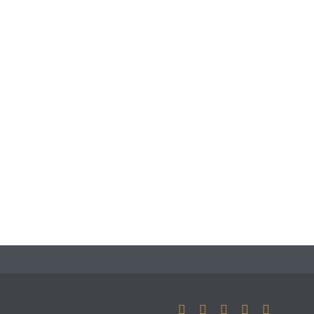




