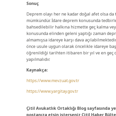
Sonuç
Deprem olayı her ne kadar doğal afet olsa da
mümkündür. İdare deprem konusunda tedbirle
bahsedilebilir halkına hizmette geç kalma vey
konusunda elinden geleni yaptığı zaman deprem
almamışsa idareye karşı dava açılabilmektedir
önce usule uygun olarak öncelikle idareye baş
öğrenildiği tarihten itibaren bir yıl ve en geç
yapılmalıdır.
Kaynakça:
https://www.mevzuat.gov.tr
https://www.yargitay.gov.tr
Çitil Avukatlık Ortaklığı Blog sayfasında ye
postanıza etsin isterseniz Çitil Haber Bülte