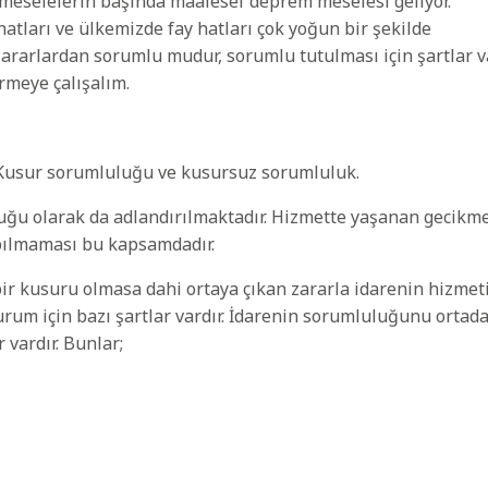
eselelerin başında maalesef deprem meselesi geliyor.
tları ve ülkemizde fay hatları çok yoğun bir şekilde
ararlardan sorumlu mudur, sorumlu tutulması için şartlar v
rmeye çalışalım.
 Kusur sorumluluğu ve kusursuz sorumluluk.
ğu olarak da adlandırılmaktadır. Hizmette yaşanan gecikme
apılmaması bu kapsamdadır.
ir kusuru olmasa dahi ortaya çıkan zararla idarenin hizmet
rum için bazı şartlar vardır. İdarenin sorumluluğunu ortad
vardır. Bunlar;