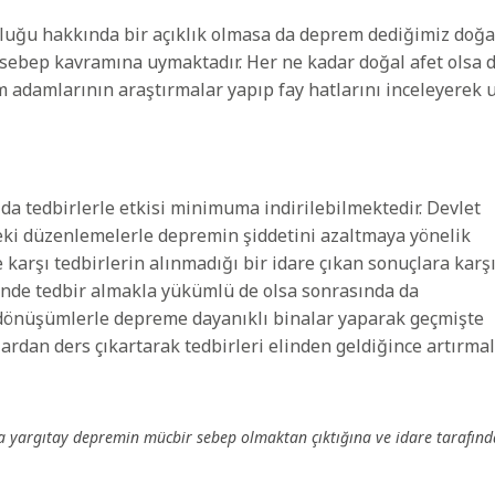
uğu hakkında bir açıklık olmasa da deprem dediğimiz doğa
sebep kavramına uymaktadır. Her ne kadar doğal afet olsa 
adamlarının araştırmalar yapıp fay hatlarını inceleyerek u
a tedbirlerle etkisi minimuma indirilebilmektedir. Devlet
deki düzenlemelerle depremin şiddetini azaltmaya yönelik
karşı tedbirlerin alınmadığı bir idare çıkan sonuçlara karş
inde tedbir almakla yükümlü de olsa sonrasında da
 dönüşümlerle depreme dayanıklı binalar yaparak geçmişte
an ders çıkartarak tedbirleri elinden geldiğince artırmalı
 yargıtay depremin mücbir sebep olmaktan çıktığına ve idare tarafın