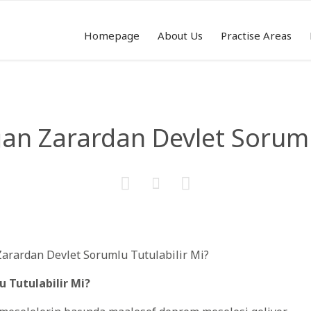
Homepage
About Us
Practise Areas
 Zarardan Devlet Sorumlu



 Tutulabilir Mi?