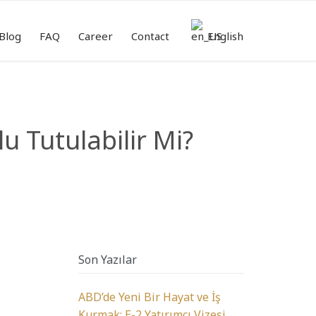
Skip
to
Blog
FAQ
Career
Contact
English
content
 Tutulabilir Mi?
Son Yazılar
ABD’de Yeni Bir Hayat ve İş
Kurmak: E-2 Yatırımcı Vizesi