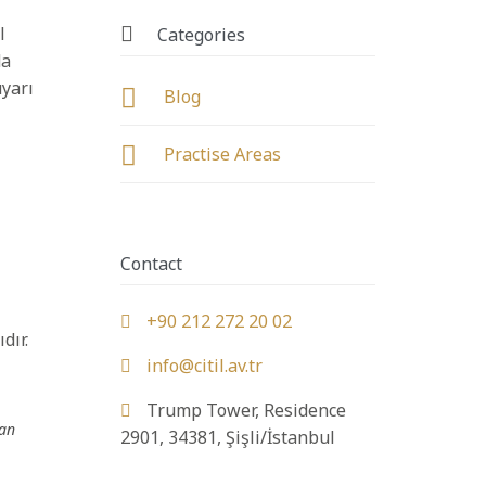
l

Categories
da
yarı

Blog

Practise Areas
ı
Contact
+90 212 272 20 02

dır.
info@citil.av.tr

Trump Tower, Residence

dan
2901, 34381, Şişli/İstanbul