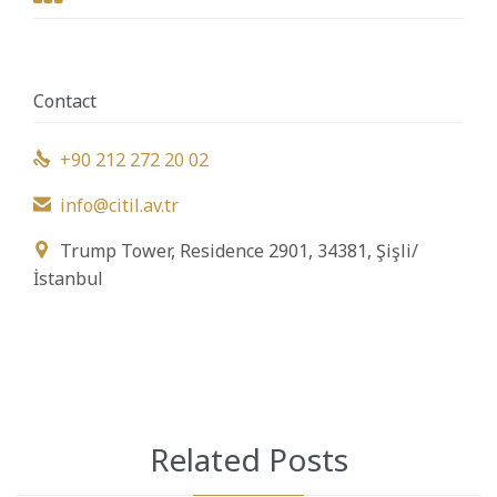
Contact
+90 212 272 20 02

info@citil.av.tr

Trump Tower, Residence 2901, 34381, Şişli/

İstanbul
Related Posts