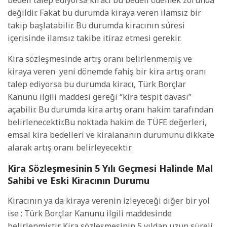
bedeli talep ediyorsa kiracı bu bedeli ödemek zorunda
değildir. Fakat bu durumda kiraya veren ilamsız bir
takip başlatabilir. Bu durumda kiracının süresi
içerisinde ilamsız takibe itiraz etmesi gerekir.
Kira sözleşmesinde artış oranı belirlenmemiş ve
kiraya veren
yeni dönemde fahiş bir kira artış oranı
talep ediyorsa bu durumda kiracı, Türk Borçlar
Kanunu ilgili maddesi gereği “kira tespit davası”
açabilir. Bu durumda kira artış oranı hakim tarafından
belirlenecektir.Bu noktada hakim de TÜFE değerleri,
emsal kira bedelleri ve kiralananın durumunu dikkate
alarak artış oranı belirleyecektir.
Kira Sözleşmesinin 5 Yılı Geçmesi Halinde Mal
Sahibi ve Eski Kiracının Durumu
Kiracının ya da kiraya verenin izleyeceği diğer bir yol
ise ; Türk Borçlar Kanunu ilgili maddesinde
belirlenmiştir. Kira sözleşmesinin 5 yıldan uzun süreli