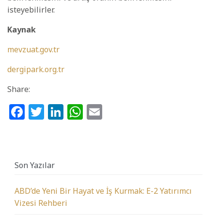
isteyebilirler.
Kaynak
mevzuat.gov.tr
dergipark.org.tr
Share:
Facebook
Twitter
LinkedIn
WhatsApp
Email
Son Yazılar
ABD’de Yeni Bir Hayat ve İş Kurmak: E-2 Yatırımcı
Vizesi Rehberi