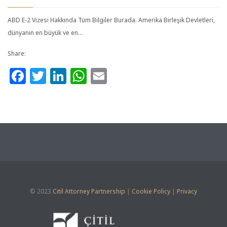
ABD E-2 Vizesi Hakkında Tüm Bilgiler Burada. Amerika Birleşik Devletleri,
dünyanın en büyük ve en…
Share:
Facebook
Twitter
LinkedIn
WhatsApp
Email
© 2023
Citil Attorney Partnership
|
Cookie Policy
|
Privacy