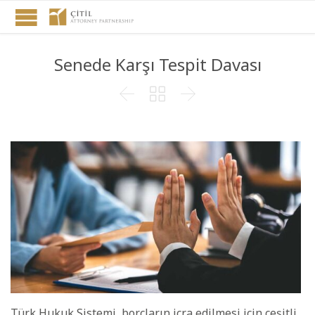
Senede Karşı Tespit Davası



Türk Hukuk Sistemi, borçların icra edilmesi için çeşitli