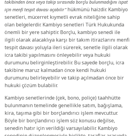
takibinden önce veya takip sırasında borçlu bulunmadığını ispat
hükmünü haizdir. Kambiyo
için menfi
tespit davası açabilir”
senetleri, mücerret kıymetli evrak niteliğine sahip
olan belgelerdir. Kambiyo senetleri Türk Hukukunda
önemli bir yere sahiptir. Borçlu, kambiyo senedi ile
ilgili olarak alacaklıya karşı bir takım itirazlarını menfi
tespit davası yoluyla ileri sürerek, senetle ilgili olarak
icra takibi yapılmasını önleyebilir veya hukuki
durumunu belirginleştirebilir. Bu sayede borçlu, icra
takibine maruz kalmadan önce kendi hukuki
durumunu belirleyebilir ve takip açılmadan önce bir
hukuki çözüm bulabilir.
Kambiyo senetlerinde (çek, bono, poliçe) taahhütte
bulunmanın temelinde genellikle satım, bağışlama,
kira, taşıma gibi bir borçlandırıcı işlem mevcuttur.
Böyle bir borçlandırıcı işlem söz konusu değilse,
senedin hatır için verildiği varsayılabilir. Kambiyo
senedinin düzenlenmesiyle birlikte, taraflar arasında