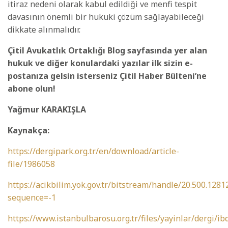
itiraz nedeni olarak kabul edildiği ve menfi tespit
davasının önemli bir hukuki çözüm sağlayabileceği
dikkate alınmalıdır.
Çitil Avukatlık Ortaklığı Blog sayfasında yer alan
hukuk ve diğer konulardaki yazılar ilk sizin e-
postanıza gelsin isterseniz Çitil Haber Bülteni’ne
abone olun!
Yağmur KARAKIŞLA
Kaynakça:
https://dergipark.org.tr/en/download/article-
file/1986058
https://acikbilim.yok.gov.tr/bitstream/handle/20.500.12
sequence=-1
https://www.istanbulbarosu.org.tr/files/yayinlar/dergi/i