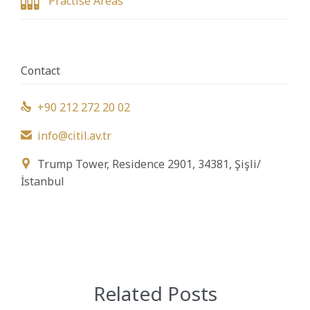

Practise Areas
Contact
+90 212 272 20 02

info@citil.av.tr

Trump Tower, Residence 2901, 34381, Şişli/

İstanbul
Related Posts