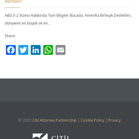
Rehberi
ABD E-2 Vizesi Hakkında Tüm Bilgiler Burada. Amerika Birleşik Devletleri,
dünyanın en büyük ve en…
Share:
Facebook
Twitter
LinkedIn
WhatsApp
Email
© 2023
Citil Attorney Partnership
|
Cookie Policy
|
Privacy