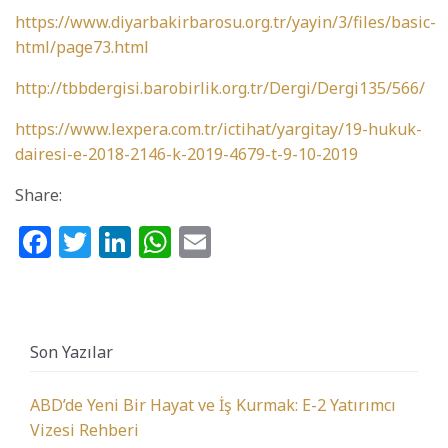
https://www.diyarbakirbarosu.org.tr/yayin/3/files/basic-
html/page73.html
http://tbbdergisi.barobirlik.org.tr/Dergi/Dergi135/566/
https://www.lexpera.com.tr/ictihat/yargitay/19-hukuk-
dairesi-e-2018-2146-k-2019-4679-t-9-10-2019
Share:
Facebook
Twitter
LinkedIn
WhatsApp
Email
Son Yazılar
ABD’de Yeni Bir Hayat ve İş Kurmak: E-2 Yatırımcı
Vizesi Rehberi