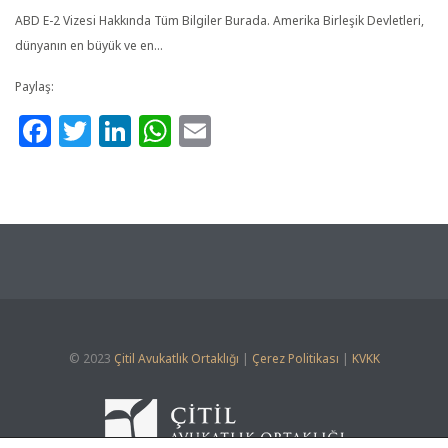
ABD E-2 Vizesi Hakkında Tüm Bilgiler Burada. Amerika Birleşik Devletleri,
dünyanın en büyük ve en…
Paylaş:
Facebook
Twitter
LinkedIn
WhatsApp
Email
© 2023
Çitil Avukatlık Ortaklığı
|
Çerez Politikası
|
KVKK