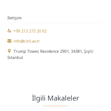
İletişim
+90 212 272 20 02

info@citil.av.tr

Trump Tower, Residence 2901, 34381, Şişli/

İstanbul
İlgili Makaleler