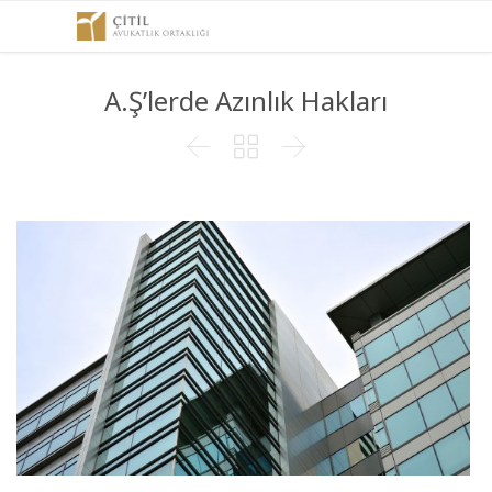
A.Ş’lerde Azınlık Hakları


