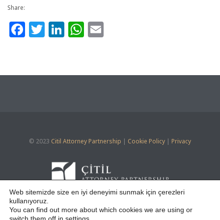
Share:
Facebook
Twitter
LinkedIn
WhatsApp
Email
© 2023
Citil Attorney Partnership
|
Cookie Policy
|
Privacy
Web sitemizde size en iyi deneyimi sunmak için çerezleri
kullanıyoruz.
You can find out more about which cookies we are using or





switch them off in
settings
.