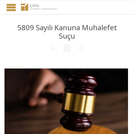
5809 Sayılı Kanuna Muhalefet
Suçu


