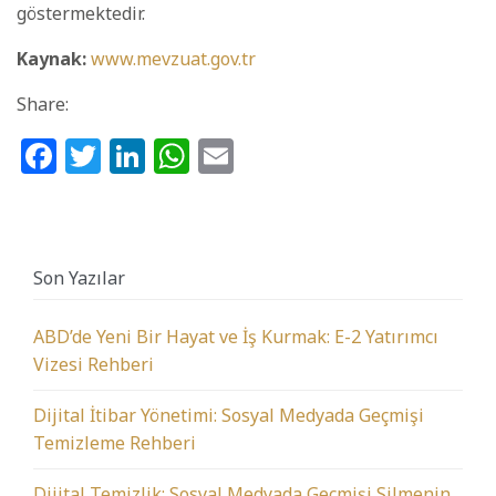
göstermektedir.
Kaynak:
www.mevzuat.gov.tr
Share:
Facebook
Twitter
LinkedIn
WhatsApp
Email
Son Yazılar
ABD’de Yeni Bir Hayat ve İş Kurmak: E-2 Yatırımcı
Vizesi Rehberi
Dijital İtibar Yönetimi: Sosyal Medyada Geçmişi
Temizleme Rehberi
Dijital Temizlik: Sosyal Medyada Geçmişi Silmenin