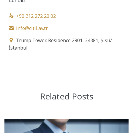
Contact
+90 212 272 20 02

info@citil.av.tr

Trump Tower, Residence 2901, 34381, Şişli/

İstanbul
Related Posts