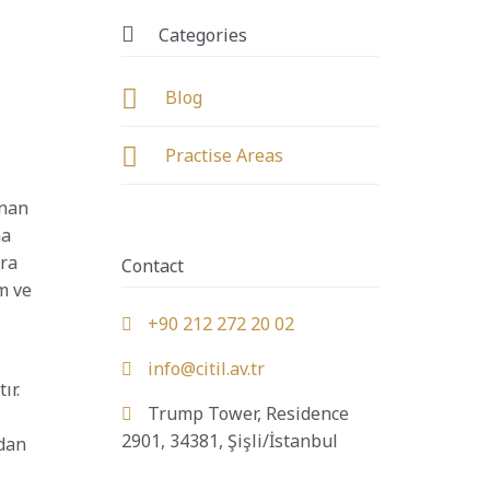

Categories

Blog

Practise Areas
ınan
na
ara
Contact
m ve
+90 212 272 20 02

info@citil.av.tr

ır.
Trump Tower, Residence

2901, 34381, Şişli/İstanbul
ndan