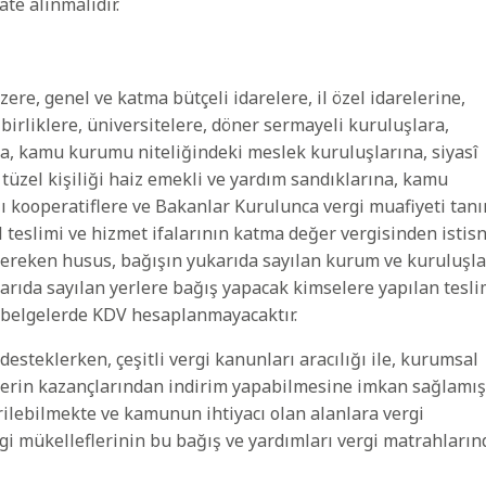
te alınmalıdır.
re, genel ve katma bütçeli idarelere, il özel idarelerine,
i birliklere, üniversitelere, döner sermayeli kuruluşlara,
, kamu kurumu niteliğindeki meslek kuruluşlarına, siyasî
tüzel kişiliği haiz emekli ve yardım sandıklarına, kamu
ı kooperatiflere ve Bakanlar Kurulunca vergi muafiyeti tan
l teslimi ve hizmet ifalarının katma değer vergisinden istis
i gereken husus, bağışın yukarıda sayılan kurum ve kuruluşl
karıda sayılan yerlere bağış yapacak kimselere yapılan tesli
i belgelerde KDV hesaplanmayacaktır.
i desteklerken, çeşitli vergi kanunları aracılığı ile, kurumsal
lerin kazançlarından indirim yapabilmesine imkan sağlamışt
ilebilmekte ve kamunun ihtiyacı olan alanlara vergi
gi mükelleflerinin bu bağış ve yardımları vergi matrahları