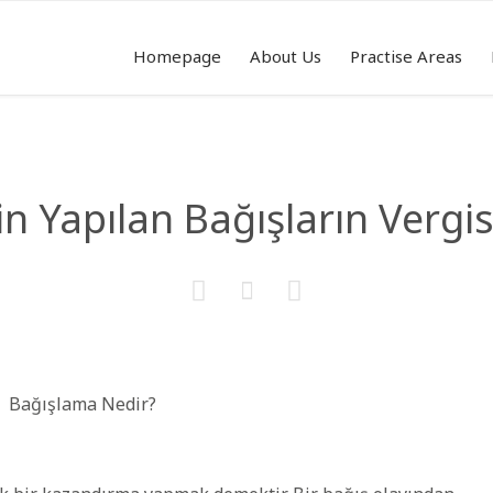
Homepage
About Us
Practise Areas
n Yapılan Bağışların Verg


