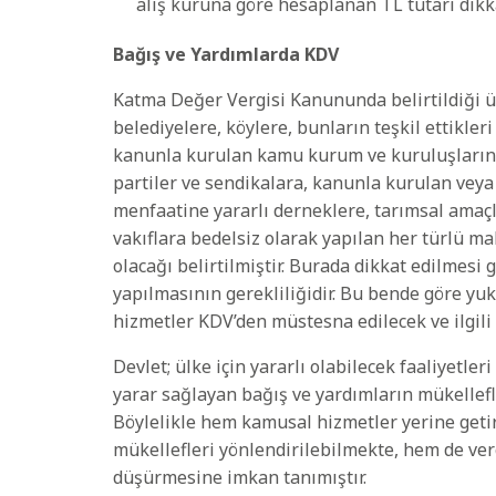
alış kuruna göre hesaplanan TL tutarı dikka
Bağış ve Yardımlarda KDV
Katma Değer Vergisi Kanununda belirtildiği üze
belediyelere, köylere, bunların teşkil ettikler
kanunla kurulan kamu kurum ve kuruluşlarına
partiler ve sendikalara, kanunla kurulan veya 
menfaatine yararlı derneklere, tarımsal amaçl
vakıflara bedelsiz olarak yapılan her türlü ma
olacağı belirtilmiştir. Burada dikkat edilmes
yapılmasının gerekliliğidir. Bu bende göre yu
hizmetler KDV’den müstesna edilecek ve ilgil
Devlet; ülke için yararlı olabilecek faaliyetler
yarar sağlayan bağış ve yardımların mükellef
Böylelikle hem kamusal hizmetler yerine getir
mükellefleri yönlendirilebilmekte, hem de ver
düşürmesine imkan tanımıştır.