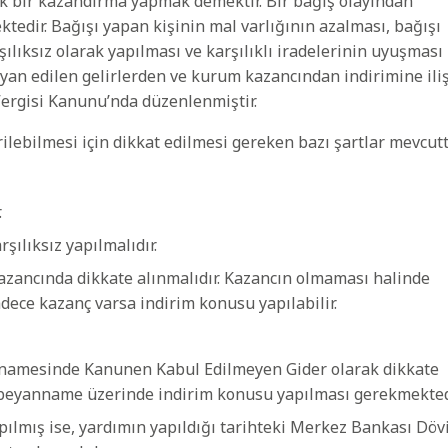
ak bir kazandırma yapmak demektir. Bir bağış olayından
tedir. Bağışı yapan kişinin mal varlığının azalması, bağışı
şılıksız olarak yapılması ve karşılıklı iradelerinin uyuşması
beyan edilen gelirlerden ve kurum kazancından indirimine ili
ergisi Kanunu’nda düzenlenmiştir.
lebilmesi için dikkat edilmesi gereken bazı şartlar mevcutt
.
şılıksız yapılmalıdır.
kazancında dikkate alınmalıdır. Kazancın olmaması halinde
adece kazanç varsa indirim konusu yapılabilir.
annamesinde Kanunen Kabul Edilmeyen Gider olarak dikkate
, beyanname üzerinde indirim konusu yapılması gerekmekted
pılmış ise, yardımın yapıldığı tarihteki Merkez Bankası Döv