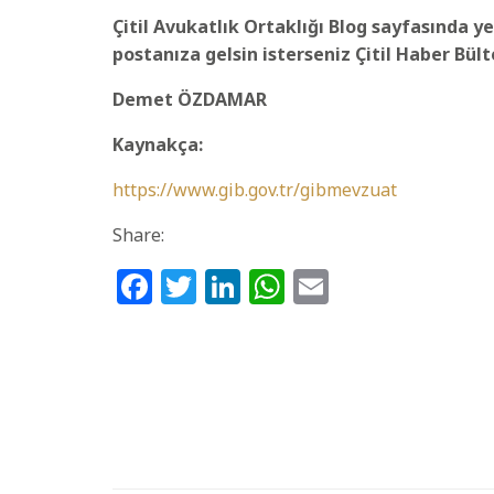
Çitil Avukatlık Ortaklığı Blog sayfasında ye
postanıza gelsin isterseniz Çitil Haber Bül
Demet ÖZDAMAR
Kaynakça:
https://www.gib.gov.tr/gibmevzuat
Share:
Facebook
Twitter
LinkedIn
WhatsApp
Email