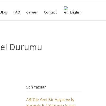
Skip
to
Blog
FAQ
Career
Contact
English
content
isel Durumu
Son Yazılar
ABD’de Yeni Bir Hayat ve İş
Kurmak: E-2 Yatırımcı Vizesi