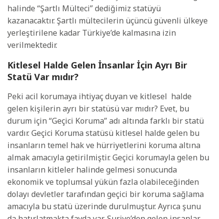
halinde “Şartlı Mülteci” dediğimiz statüyü
kazanacaktır. Şartlı mültecilerin üçüncü güvenli ülkeye
yerleştirilene kadar Türkiye’de kalmasına izin
verilmektedir.
Kitlesel Halde Gelen İnsanlar İçin Ayrı Bir
Statü Var mıdır?
Peki acil korumaya ihtiyaç duyan ve kitlesel
halde
gelen kişilerin ayrı bir statüsü var mıdır? Evet, bu
durum için “Geçici Koruma” adı altında farklı bir statü
vardır. Geçici Koruma statüsü kitlesel halde gelen bu
insanların temel hak ve hürriyetlerini koruma altına
almak amacıyla getirilmiştir. Geçici korumayla gelen bu
insanların kitleler halinde gelmesi sonucunda
ekonomik ve toplumsal yükün fazla olabileceğinden
dolayı devletler tarafından geçici bir koruma sağlama
amacıyla bu statü üzerinde durulmuştur. Ayrıca şunu
da hatırlatmakta fayda var, Suriye’den gelen insanlar