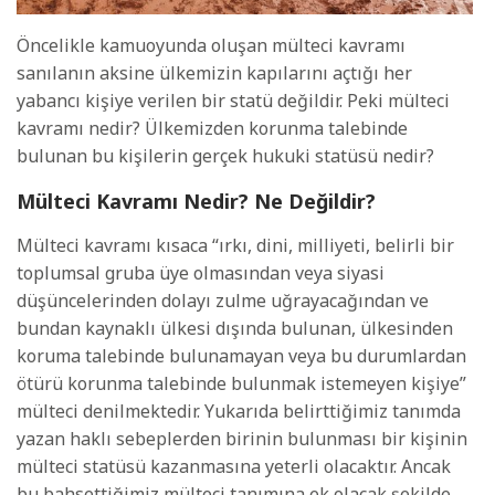
Öncelikle kamuoyunda oluşan mülteci kavramı
sanılanın aksine ülkemizin kapılarını açtığı her
yabancı kişiye verilen bir statü değildir. Peki mülteci
kavramı nedir? Ülkemizden korunma talebinde
bulunan bu kişilerin gerçek hukuki statüsü nedir?
Mülteci Kavramı Nedir? Ne Değildir?
Mülteci kavramı kısaca “ırkı, dini, milliyeti, belirli bir
toplumsal gruba üye olmasından veya siyasi
düşüncelerinden dolayı zulme uğrayacağından ve
bundan kaynaklı ülkesi dışında bulunan, ülkesinden
koruma talebinde bulunamayan veya bu durumlardan
ötürü korunma talebinde bulunmak istemeyen kişiye”
mülteci denilmektedir. Yukarıda belirttiğimiz tanımda
yazan haklı sebeplerden birinin bulunması bir kişinin
mülteci statüsü kazanmasına yeterli olacaktır. Ancak
bu bahsettiğimiz mülteci tanımına ek olacak şekilde