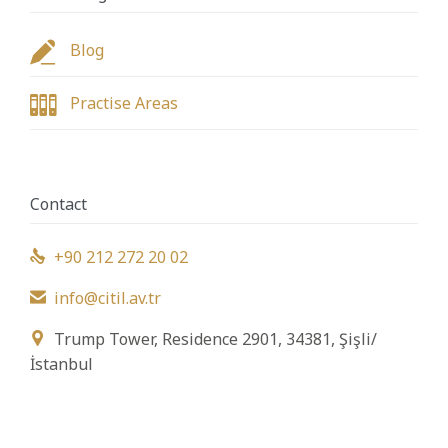

Blog

Practise Areas
Contact
+90 212 272 20 02

info@citil.av.tr

Trump Tower, Residence 2901, 34381, Şişli/

İstanbul