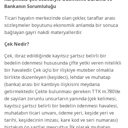
Bankanın Sorumluluğu
Ticari hayatın merkezinde olan çekler, taraflar arası
sözleşmeler boyutunu ekonomik anlamda bir sonuca
bağlayan gayri nakdi materyallerdir.
Çek Nedir?
Çek, ibraz edildiğinde kayıtsız şartsız belirli bir
bedelin ödenmesi hususunda çifte yetki veren nitelikli
bir havaledir. Çek üçlü bir ilişkiye muteber olmakla
birlikte düzenleyen (keşideci), lehdar ve muhatap
(banka) arası bir kambiyo ilişkisini meydana
getirmektedir. Çekte bulunması gereken TTK m.780’de
de sayılan zorunlu unsurların yanında (çek kelimesi,
kayıtsız şartsız belirli bir bedelin ödenmesi havalesi,
muhatabın ticari unvanı, ödeme yeri, keşide yeri ve
tarihi, keşidecinin imzası, kare kod ve seri numarası)
birtakım ön şartlar mevcuttur. İlk olarak muhatap