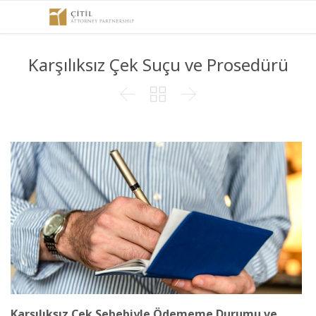
Karşılıksız Çek Suçu ve Prosedürü



Karşılıksız Çek Sebebiyle Ödememe Durumu ve