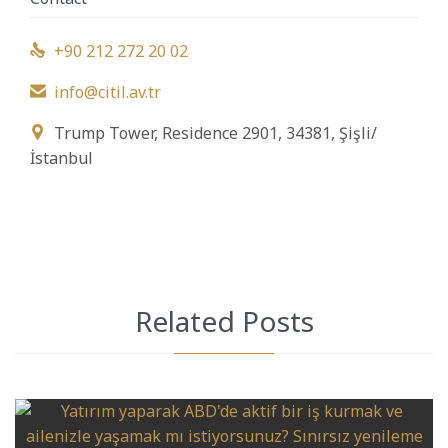
+90 212 272 20 02

info@citil.av.tr

Trump Tower, Residence 2901, 34381, Şişli/

İstanbul
Related Posts