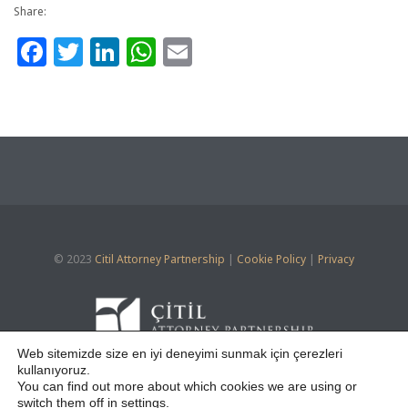
Share:
Facebook
Twitter
LinkedIn
WhatsApp
Email
© 2023
Citil Attorney Partnership
|
Cookie Policy
|
Privacy
Web sitemizde size en iyi deneyimi sunmak için çerezleri
kullanıyoruz.
You can find out more about which cookies we are using or





switch them off in
settings
.