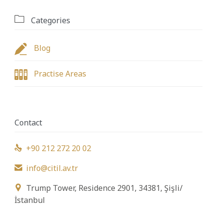

Categories

Blog

Practise Areas
Contact
+90 212 272 20 02

info@citil.av.tr

Trump Tower, Residence 2901, 34381, Şişli/

İstanbul