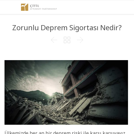
Zorunlu Deprem Sigortası Nedir?



Ülkemizde her an bir deprem riski ile karşı karşıyayız.