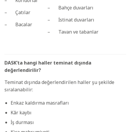
– Koridorlar
– Bahçe duvarları
– Çatılar
– İstinat duvarları
– Bacalar
– Tavan ve tabanlar
DASK’ta hangi haller teminat dışında
değerlendirilir?
Teminat dışında değerlendirilen haller şu şekilde
sıralanabilir:
Enkaz kaldırma masrafları
Kâr kaybı
İş durması
Kira mahrumiyeti