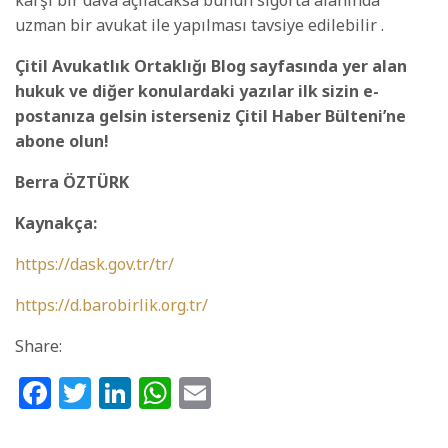
uzman bir avukat ile yapılması tavsiye edilebilir .
Çitil Avukatlık Ortaklığı Blog sayfasında yer alan
hukuk ve diğer konulardaki yazılar ilk sizin e-
postanıza gelsin isterseniz Çitil Haber Bülteni’ne
abone olun!
Berra ÖZTÜRK
Kaynakça:
https://dask.gov.tr/tr/
https://d.barobirlik.org.tr/
Share:
Facebook
Twitter
LinkedIn
WhatsApp
Email