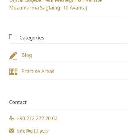
Mezunlarına Sağladığı 10 Avantaj

Categories

Blog

Practise Areas
Contact
+90 212 272 20 02

info@citil.av.tr
