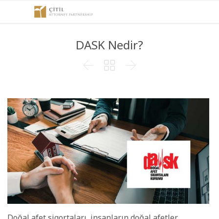
DASK Nedir?



Doğal afet sigortaları, insanların doğal afetler