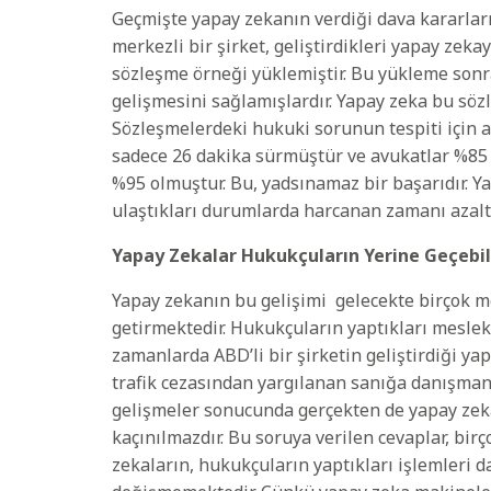
Geçmişte yapay zekanın verdiği dava kararları
merkezli bir şirket, geliştirdikleri yapay ze
sözleşme örneği yüklemiştir. Bu yükleme son
gelişmesini sağlamışlardır. Yapay zeka bu sö
Sözleşmelerdeki hukuki sorunun tespiti için 
sadece 26 dakika sürmüştür ve avukatlar %85
%95 olmuştur. Bu, yadsınamaz bir başarıdır. 
ulaştıkları durumlarda harcanan zamanı azalta
Yapay Zekalar Hukukçuların Yerine Geçebi
Yapay zekanın bu gelişimi gelecekte birçok m
getirmektedir. Hukukçuların yaptıkları meslekl
zamanlarda ABD’li bir şirketin geliştirdiği y
trafik cezasından yargılanan sanığa danışma
gelişmeler sonucunda gerçekten de yapay zeka
kaçınılmazdır. Bu soruya verilen cevaplar, bir
zekaların, hukukçuların yaptıkları işlemleri d