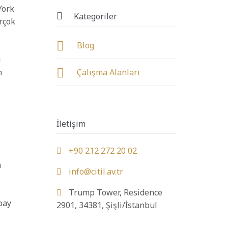
York

Kategoriler
rçok

Blog
ı

n
Çalışma Alanları
İletişim
+90 212 272 20 02

a
info@citil.av.tr

Trump Tower, Residence

pay
2901, 34381, Şişli/İstanbul