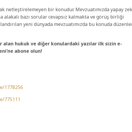
ak netleştirelemeyen bir konudur. Mevzuatımızda yapay ze
 alakalı bazı sorular cevapsız kalmakta ve görüş birliği
adlandırılan yeni dünyada mevzuatımızda bu konuda düzenl
r alan hukuk ve diğer konulardaki yazılar ilk sizin e-
teni’ne abone olun!
ile/1778256
ile/775111