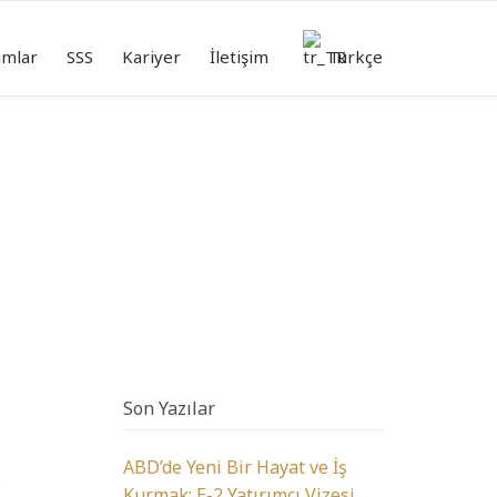
Skip
to
ımlar
SSS
Kariyer
İletişim
Türkçe
content
Son Yazılar
ABD’de Yeni Bir Hayat ve İş
,
Kurmak: E-2 Yatırımcı Vizesi