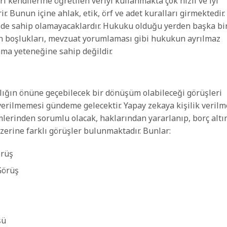
kendilerine öğretilen veriyi kullanmakta çok hızlı ve iyi
ir. Bunun içine ahlak, etik, örf ve adet kuralları girmektedir.
e de sahip olamayacaklardır. Hukuku olduğu yerden başka bi
nun boşlukları, mevzuat yorumlaması gibi hukukun ayrılmaz
ma yeteneğine sahip değildir.
lığın önüne geçebilecek bir dönüşüm olabileceği görüşleri
erilmemesi gündeme gelecektir. Yapay zekaya kişilik verilm
erinden sorumlu olacak, haklarından yararlanıp, borç altı
zerine farklı görüşler bulunmaktadır. Bunlar:
örüş
Görüş
şü