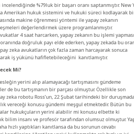
 incelendiğinde %79luk bir başarı oranı saptanmıştır. New 
kaya Amerikan hukuk sistemini ve hukuki süreci kodlayarak bi
rasında makine öğrenmesi yöntemi ile yapay zekanın
zleşmeleri değerlendirmek üzere programlanmıştır.
avukatlar 4 saat harcarken, yapay zekanın bu işlemi yapmas
 oranında doğruluk payı elde ederken, yapay zekada bu ora
Yapay zeka avukatların çok fazla zaman harcayarak sonuca
rak iş yükünü hafifletebileceğini kanıtlamıştır.
lecek Mi?
esleğin yerini alıp alamayacağı tartışmasını gündeme
er de bu tartışmanın bir parçası olmuştur. Özellikle son
apay zeka robotu Ross’un, 22 Şubat tarihindeki bir duruşmad
nlık vereceği konusu gündemi meşgul etmektedir. Bütün bu
lar hukukçuların yerini alabilir mi konusu elbette ki
çok bilim insanı ve profesör tarafından olumsuz olmuştur. Ya
aha hızlı yaptıkları kanıtlansa da bu sorunun cevabı