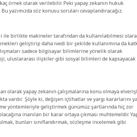
kaç örnek olarak verilebilir. Peki yapay zekanın hukuk
? Bu yazımızda söz konusu soruları cevaplandıracağız.
 ile birlikte makineler tarafından da kullanılabilmesi olar
nekleri geliştirip daha ivedi bir şekilde kullanımına da kat
lışmaları sadece bilgisayar bilimlerine yönelik olarak
i, uluslararası ilişkiler gibi sosyal bilimleri de kapsayacak
an olarak yapay zekanın çalışmalarına konu olmaya elverişli
a vardır. Şöyle ki, değişen içtihatlar ve yargı kararlarını y
nme yöntemleriyle geliştirmek günümüz şartlarında hiç zor
i olacağına inanılan bir karar ortaya çıkması muhtemeldir. Ya
bulmak, bunları sınıflandırmak, sözleşme incelemek gibi