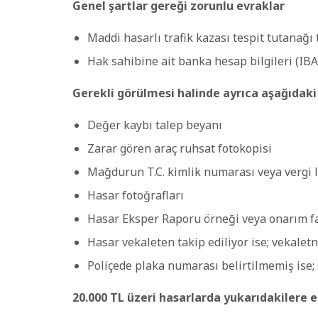
Genel şartlar gereği zorunlu evraklar
Maddi hasarlı trafik kazası tespit tutanağı
Hak sahibine ait banka hesap bilgileri (IB
Gerekli görülmesi halinde ayrıca aşağıdaki b
Değer kaybı talep beyanı
Zarar gören araç ruhsat fotokopisi
Mağdurun T.C. kimlik numarası veya vergi 
Hasar fotoğrafları
Hasar Eksper Raporu örneği veya onarım fa
Hasar vekaleten takip ediliyor ise; vekalet
Poliçede plaka numarası belirtilmemiş ise; 
20.000 TL üzeri hasarlarda yukarıdakilere 