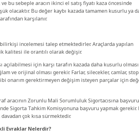
ve bu sebeple aracın ikinci el satış fiyatı kaza öncesinde
 düşük olacaktır. Bu değer kaybı kazada tamamen kusurlu ya d
arafından karşılanır.
ilirkişi incelemesi talep etmektedirler. Araçlarda yapılan
kalitesi ile orantılı olarak değişir.
ı açılabilmesi için karşı tarafın kazada daha kusurlu olması
m ve orijinal olması gerekir. Farlar, silecekler, camlar, stopl
 gibi onarım gerektirmeyen değişim isteyen parçalar için değ
taraf aracının Zorunlu Mali Sorumluluk Sigortacısına başvuru
nde Sigorta Tahkim Komisyonuna başvuru yapmak gerekir.
 davadan çok kısa sürmektedir.
li Evraklar Nelerdir?