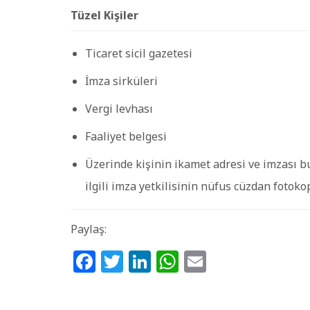
Tüzel Kişiler
Ticaret sicil gazetesi
İmza sirküleri
Vergi levhası
Faaliyet belgesi
Üzerinde kişinin ikamet adresi ve imzası 
ilgili imza yetkilisinin nüfus cüzdan fotoko
Paylaş:
Facebook
Twitter
LinkedIn
WhatsApp
Email