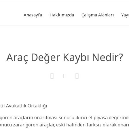
Anasayfa
Hakkımızda
Çalışma Alanları
Yay
Araç Değer Kaybı Nedir?



 gören araçların onarılması sonucu ikinci el piyasa değerind
nucu zarar gören araçlar, eski halinden farksız olarak onar