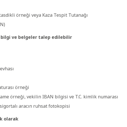
 tasdikli örneği veya Kaza Tespit Tutanağı
AN)
ilgi ve belgeler talep edilebilir
levhası
turası örneği
name örneği, vekilin IBAN bilgisi ve T.C. kimlik numarası
sigortalı aracın ruhsat fotokopisi
ek olarak