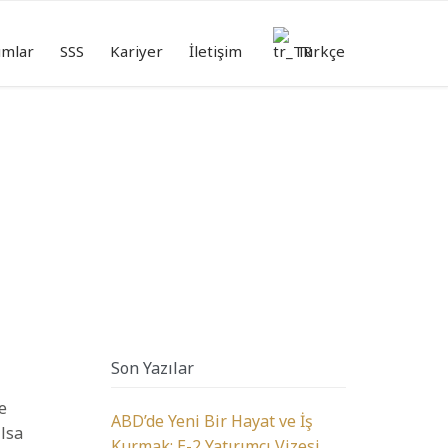
Skip
to
ımlar
SSS
Kariyer
İletişim
Türkçe
content
Son Yazılar
e
ABD’de Yeni Bir Hayat ve İş
ılsa
Kurmak: E-2 Yatırımcı Vizesi