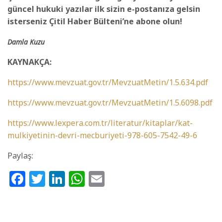
güncel hukuki yazılar ilk sizin e-postanıza gelsin
isterseniz Çitil Haber Bülteni’ne abone olun!
Damla Kuzu
KAYNAKÇA:
https://www.mevzuat.gov.tr/MevzuatMetin/1.5.634.pdf
https://www.mevzuat.gov.tr/MevzuatMetin/1.5.6098.pdf
https://www.lexpera.com.tr/literatur/kitaplar/kat-
mulkiyetinin-devri-mecburiyeti-978-605-7542-49-6
Paylaş:
Facebook
Twitter
LinkedIn
WhatsApp
Email