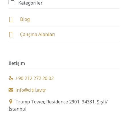

Kategoriler

Blog

Çalışma Alanları
İletişim
+90 212 272 20 02

info@citil.av.tr

Trump Tower, Residence 2901, 34381, Şişli/

İstanbul