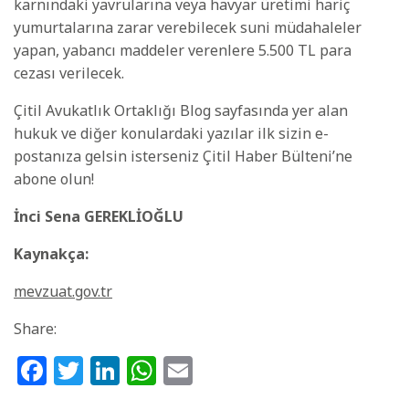
karnındaki yavrularına veya havyar üretimi hariç
yumurtalarına zarar verebilecek suni müdahaleler
yapan, yabancı maddeler verenlere 5.500 TL para
cezası verilecek.
Çitil Avukatlık Ortaklığı Blog sayfasında yer alan
hukuk ve diğer konulardaki yazılar ilk sizin e-
postanıza gelsin isterseniz Çitil Haber Bülteni’ne
abone olun!
İnci Sena GEREKLİOĞLU
Kaynakça:
mevzuat.gov.tr
Share:
Facebook
Twitter
LinkedIn
WhatsApp
Email