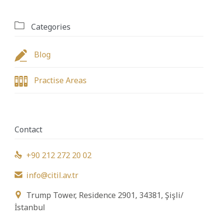

Categories

Blog

Practise Areas
Contact
+90 212 272 20 02

info@citil.av.tr

Trump Tower, Residence 2901, 34381, Şişli/

İstanbul