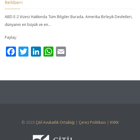
Rehberi
ABD E-2 Vizesi Hakkında Tüm Bilgiler Burada. Amerika Birleşik Devletleri,
dünyanın en büyük ve en…
Paylaş:
Facebook
Twitter
LinkedIn
WhatsApp
Email
© 2023
Çitil Avukatlık Ortaklığı
|
Çerez Politikası
|
KVKK