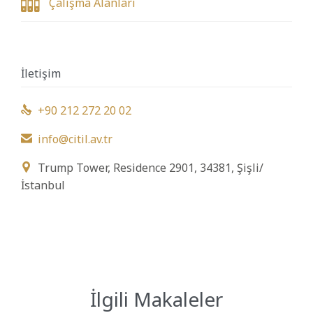

Çalışma Alanları
İletişim
+90 212 272 20 02

info@citil.av.tr

Trump Tower, Residence 2901, 34381, Şişli/

İstanbul
İlgili Makaleler