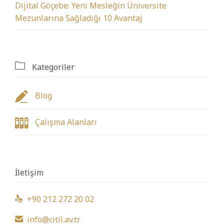
Dijital Göçebe: Yeni Mesleğin Üniversite
Mezunlarına Sağladığı 10 Avantaj

Kategoriler

Blog

Çalışma Alanları
İletişim
+90 212 272 20 02

info@citil.av.tr
