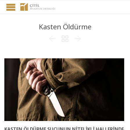
Kasten Öldürme



KASTEN ÖLDÜRME SUÇUNUN NİTELİKLİ HALLERİNDE