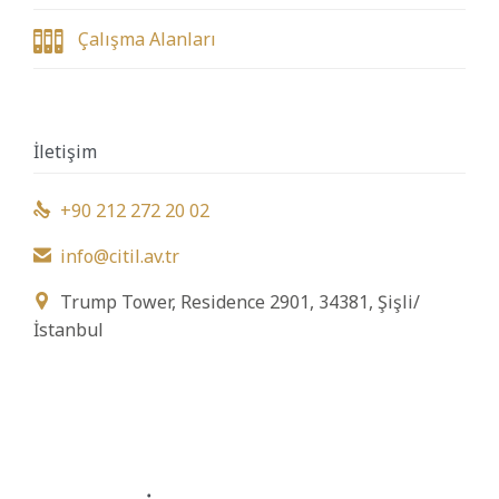

Çalışma Alanları
İletişim
+90 212 272 20 02

info@citil.av.tr

Trump Tower, Residence 2901, 34381, Şişli/

İstanbul