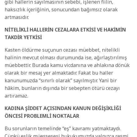
gibi hallerin sayılmasının sebebi, işlenen fiilin,
haksızlık içeriğinin, sonucundan bağımsız olarak
artmasıdır.
NİTELİKLİ HALLERİN CEZALARA ETKİSİ VE HAKİMİN
TAKDİR YETKİSİ
Kasten öldürme suçunun cezası müebbet, nitelikli
halinin mevcut olması durumunda ise, ağırlaştırılmış
müebbettir. Burada kamu vicdanına ve ahlakına dönük
olarak bir mesaj yer almaktadır. Fakat bu haller
kanunumuzda “sınırlı olarak” sayılmıştır. Yani bir
hâkim, bunların dışında bir sebepten ötürü cezayı
artıramaz.
KADINA ŞİDDET AÇISINDAN KANUN DEĞİŞİKLİĞİ
ÖNCESİ PROBLEMLİ NOKTALAR
Bu sorunların temelinde “eş” kavramı yatmaktaydı.
Çünkü eşlik müessesesi hukukumuzda yalnızca resmi