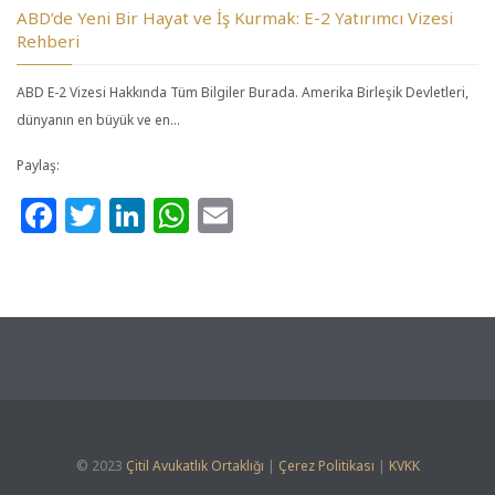
ABD’de Yeni Bir Hayat ve İş Kurmak: E-2 Yatırımcı Vizesi
Rehberi
ABD E-2 Vizesi Hakkında Tüm Bilgiler Burada. Amerika Birleşik Devletleri,
dünyanın en büyük ve en…
Paylaş:
Facebook
Twitter
LinkedIn
WhatsApp
Email
© 2023
Çitil Avukatlık Ortaklığı
|
Çerez Politikası
|
KVKK