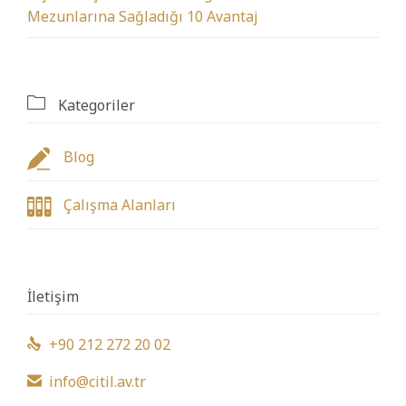
Mezunlarına Sağladığı 10 Avantaj

Kategoriler

Blog

Çalışma Alanları
İletişim
+90 212 272 20 02

info@citil.av.tr
