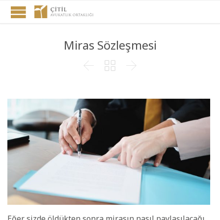
Miras Sözleşmesi



Eğer sizde öldükten sonra mirasın nasıl paylaşılacağı