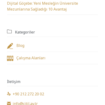
Dijital Göçebe: Yeni Mesleğin Üniversite
Mezunlarına Sağladığı 10 Avantaj

Kategoriler

Blog

Çalışma Alanları
İletişim
+90 212 272 20 02

info@citil.av.tr
