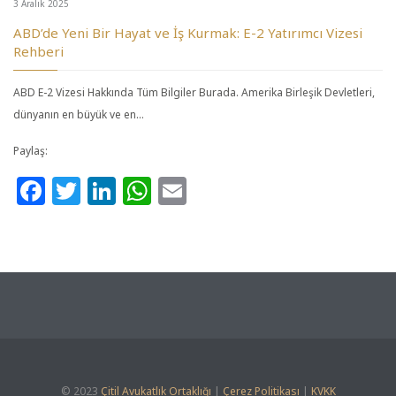
3 Aralık 2025
ABD’de Yeni Bir Hayat ve İş Kurmak: E-2 Yatırımcı Vizesi
Rehberi
ABD E-2 Vizesi Hakkında Tüm Bilgiler Burada. Amerika Birleşik Devletleri,
dünyanın en büyük ve en…
Paylaş:
Facebook
Twitter
LinkedIn
WhatsApp
Email
© 2023
Çitil Avukatlık Ortaklığı
|
Çerez Politikası
|
KVKK