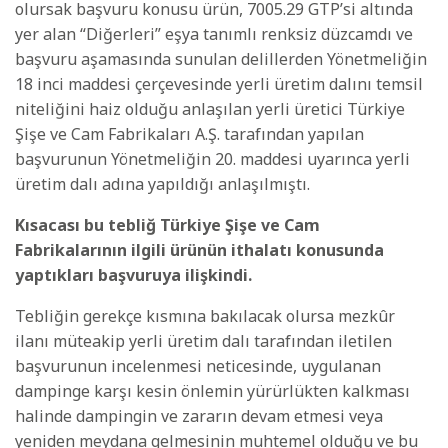
olursak başvuru konusu ürün, 7005.29 GTP’si altında
yer alan “Diğerleri” eşya tanımlı renksiz düzcamdı ve
başvuru aşamasında sunulan delillerden Yönetmeliğin
18 inci maddesi çerçevesinde yerli üretim dalını temsil
niteliğini haiz olduğu anlaşılan yerli üretici Türkiye
Şişe ve Cam Fabrikaları A.Ş. tarafından yapılan
başvurunun Yönetmeliğin 20. maddesi uyarınca yerli
üretim dalı adına yapıldığı anlaşılmıştı.
Kısacası bu tebliğ Türkiye Şişe ve Cam
Fabrikalarının ilgili ürünün ithalatı konusunda
yaptıkları başvuruya ilişkindi.
Tebliğin gerekçe kısmına bakılacak olursa mezkûr
ilanı müteakip yerli üretim dalı tarafından iletilen
başvurunun incelenmesi neticesinde, uygulanan
dampinge karşı kesin önlemin yürürlükten kalkması
halinde dampingin ve zararın devam etmesi veya
yeniden meydana gelmesinin muhtemel olduğu ve bu