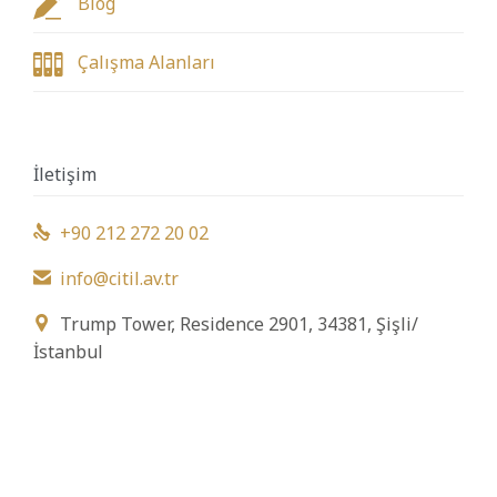

Blog

Çalışma Alanları
İletişim
+90 212 272 20 02

info@citil.av.tr

Trump Tower, Residence 2901, 34381, Şişli/

İstanbul