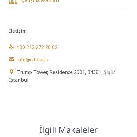

İletişim
+90 212 272 20 02

info@citil.av.tr

Trump Tower, Residence 2901, 34381, Şişli/

İstanbul
İlgili Makaleler