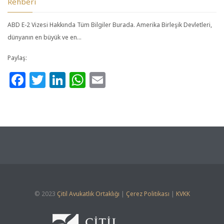
Rehberi
ABD E-2 Vizesi Hakkında Tüm Bilgiler Burada. Amerika Birleşik Devletleri,
dünyanın en büyük ve en…
Paylaş:
Facebook
Twitter
LinkedIn
WhatsApp
Email
© 2023
Çitil Avukatlık Ortaklığı
|
Çerez Politikası
|
KVKK