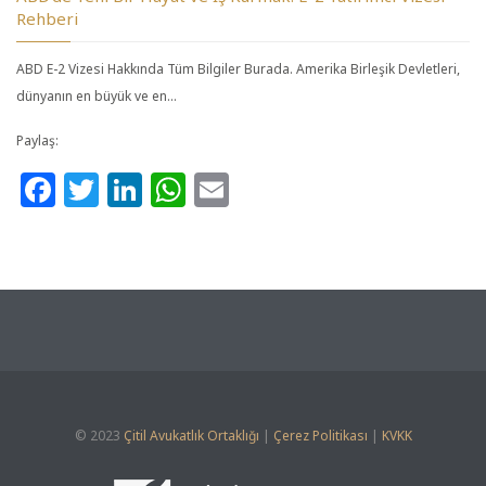
Rehberi
ABD E-2 Vizesi Hakkında Tüm Bilgiler Burada. Amerika Birleşik Devletleri,
dünyanın en büyük ve en…
Paylaş:
Facebook
Twitter
LinkedIn
WhatsApp
Email
© 2023
Çitil Avukatlık Ortaklığı
|
Çerez Politikası
|
KVKK