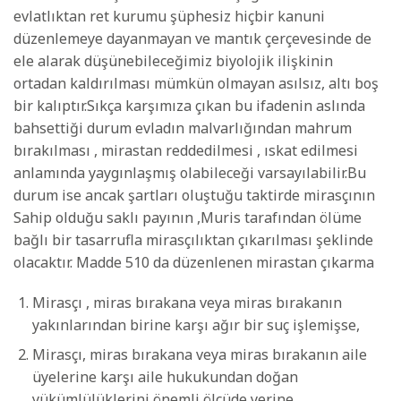
evlatlıktan ret kurumu şüphesiz hiçbir kanuni
düzenlemeye dayanmayan ve mantık çerçevesinde de
ele alarak düşünebileceğimiz biyolojik ilişkinin
ortadan kaldırılması mümkün olmayan asılsız, altı boş
bir kalıptır.Sıkça karşımıza çıkan bu ifadenin aslında
bahsettiği durum evladın malvarlığından mahrum
bırakılması , mirastan reddedilmesi , ıskat edilmesi
anlamında yaygınlaşmış olabileceği varsayılabilir.Bu
durum ise ancak şartları oluştuğu taktirde mirasçının
Sahip olduğu saklı payının ,Muris tarafından ölüme
bağlı bir tasarrufla mirasçılıktan çıkarılması şeklinde
olacaktır. Madde 510 da düzenlenen mirastan çıkarma
Mirasçı , miras bırakana veya miras bırakanın
yakınlarından birine karşı ağır bir suç işlemişse,
Mirasçı, miras bırakana veya miras bırakanın aile
üyelerine karşı aile hukukundan doğan
yükümlülüklerini önemli ölçüde yerine