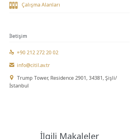

Çalışma Alanları
İletişim
+90 212 272 20 02

info@citil.av.tr

Trump Tower, Residence 2901, 34381, Şişli/

İstanbul
İlgili Makaleler